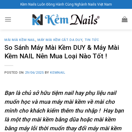
Skip
Kềm Nails Luôn Đồng Hành Cùng Nghành Nails Việt Nam
to
content
MÀI MÀI KỀM NAIL
,
MÁY MÀI KỀM CẮT DA DUY
,
TIN TỨC
So Sánh Máy Mài Kềm DUY & Máy Mài
Kềm NAIL Nên Mua Loại Nào Tốt !
POSTED ON
29/06/2025
BY
KEMNAIL
Bạn là chủ sở hữu tiệm nail hay phụ liệu nail
muốn học và mua máy mài kềm về mài cho
mình cho khách kiếm thêm thu nhập ! Hay bạn
là một thợ mài kềm bằng dũa hoặc mài kềm
bằng máy lỗi thời muốn thay đổi máy mài kềm