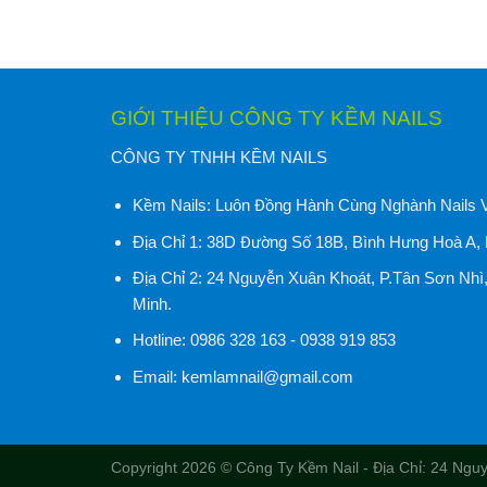
GIỚI THIỆU CÔNG TY KỀM NAILS
CÔNG TY TNHH KỀM NAILS
Kềm Nails:
Luôn Đồng Hành Cùng Nghành Nails 
Địa Chỉ 1:
38D Đường Số 18B, Bình Hưng Hoà A, 
Địa Chỉ 2:
24 Nguyễn Xuân Khoát, P.Tân Sơn Nhì
Minh
.
Hotline:
0986 328 163 - 0938 919 853
Email:
kemlamnail@gmail.com
Copyright 2026 ©
Công Ty Kềm Nail
- Địa Chỉ:
24 Nguy