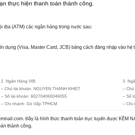
ạn thực hiện thanh toán thành công.
ội địa (ATM) các ngân hàng trong nước sau:
 tín dụng (Visa, Master Card, JCB) bằng cách đăng nhập vào hệ
2. Ngân Hàng VIB
3. Ng
– Chủ tài khoản: NGUYEN THANH KHIET
– Chủ
– Số tài khoản: 602704060046055
– Số t
– Chi nhánh: Gò Vấp TPHCM
– Chi
kemnail.com
. Đây là hình thức thanh toán trực tuyến được KỀM N
oán thành công.