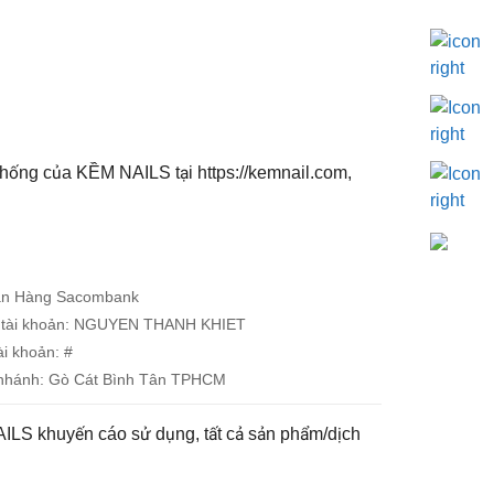
 thống của
KỀM NAILS
tại
https://kemnail.com
,
ân Hàng Sacombank
 tài khoản: NGUYEN THANH KHIET
ài khoản: #
 nhánh: Gò Cát Bình Tân TPHCM
AILS khuyến cáo sử dụng, tất cả sản phẩm/dịch