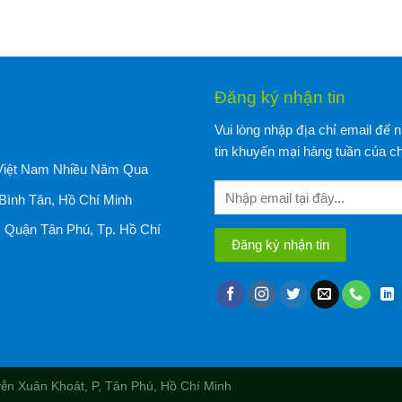
Đăng ký nhận tin
Vui lòng nhập địa chỉ email để 
tin khuyến mại hàng tuần của ch
Việt Nam Nhiều Năm Qua
Bình Tân, Hồ Chí Minh
, Quận Tân Phú, Tp. Hồ Chí
ễn Xuân Khoát, P, Tân Phú, Hồ Chí Minh