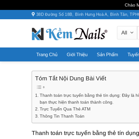
Chào M
Skip
38D Đường Số 18B, Bình Hưng Hoà A, Bình Tân, TP
to
content
Trang Chủ
Giới Thiệu
Sản Phẩm
Tuyể
Tóm Tắt Nội Dung Bài Viết
Thanh toán trực tuyến bằng thẻ tín dụng: Đây là 
bạn thực hiện thanh toán thành công.
Trực Tuyến Qua Thẻ ATM
Thông Tin Thanh Toán
Thanh toán trực tuyến bằng thẻ tín dụn