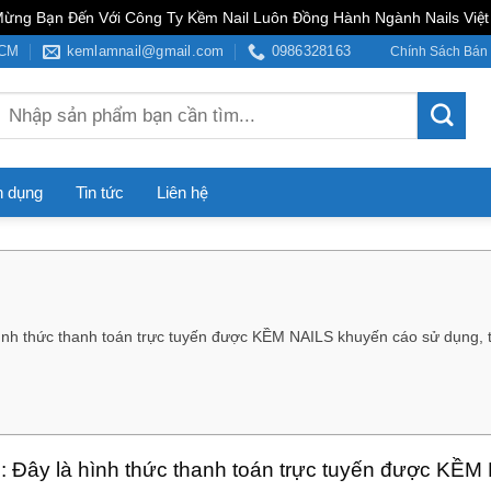
ừng Bạn Đến Với Công Ty Kềm Nail Luôn Đồng Hành Ngành Nails Việ
HCM
kemlamnail@gmail.com
0986328163
Chính Sách Bán
Tìm
kiếm:
n dụng
Tin tức
Liên hệ
hình thức thanh toán trực tuyến được KỀM NAILS khuyến cáo sử dụng, t
g: Đây là hình thức thanh toán trực tuyến được KỀM