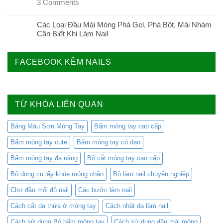
3
Comments
Các Loại Đầu Mài Móng Phá Gel, Phá Bột, Mài Nhám
Cần Biết Khi Làm Nail
FACEBOOK KỀM NAILS
TỪ KHÓA LIÊN QUAN
Bảng Màu Sơn Móng Tay
Bấm móng tay cao cấp
Bấm móng tay cute
Bấm móng tay có dao
Bấm móng tay đa năng
Bộ cắt móng tay cao cấp
Bộ dụng cụ lấy khóe móng chân
Bộ làm nail chuyên nghiệp
Chợ đầu mối đồ nail
Các bước làm nail
Cách cắt da thừa ở móng tay
Cách nhặt da làm nail
Cách sử dụng Bộ bấm móng tay
Cách sử dụng đầu mài móng