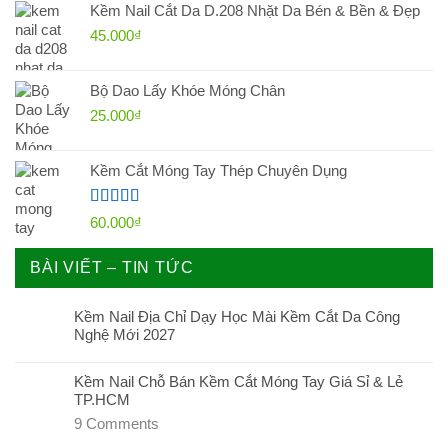
Kềm Nail Cắt Da D.208 Nhặt Da Bén & Bền & Đẹp
45.000
₫
Bộ Dao Lấy Khóe Móng Chân
25.000
₫
Kềm Cắt Móng Tay Thép Chuyên Dụng
Được xếp
60.000
₫
hạng
4.60
5 sao
BÀI VIẾT – TIN TỨC
Kềm Nail Địa Chỉ Dạy Học Mài Kềm Cắt Da Công
Nghệ Mới 2027
Kềm Nail Chỗ Bán Kềm Cắt Móng Tay Giá Sỉ & Lẻ
TP.HCM
9
Comments