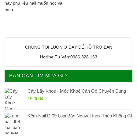
hay phụ liệu nail muốn học và
mua...
CHÚNG TÔI LUÔN Ở ĐÂY ĐỂ HỖ TRỢ BẠN
Hotline Tư Vấn:0986.328.163
BẠN CẦN TÌM MUA GÌ ?
Cây Lấy Khoé - Móc Khoé Cán Gỗ Chuyên Dụng
15.000
₫
Kềm Nail D.09 Loại Bán Nguyệt Inox Thép Không Gỉ