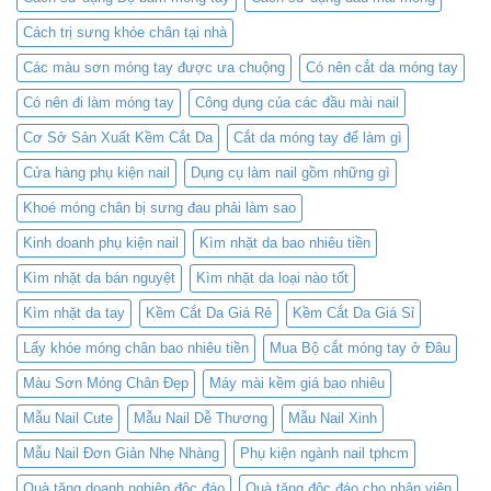
Cách trị sưng khóe chân tại nhà
Các màu sơn móng tay được ưa chuộng
Có nên cắt da móng tay
Có nên đi làm móng tay
Công dụng của các đầu mài nail
Cơ Sở Sản Xuất Kềm Cắt Da
Cắt da móng tay để làm gì
Cửa hàng phụ kiện nail
Dụng cụ làm nail gồm những gì
Khoé móng chân bị sưng đau phải làm sao
Kinh doanh phụ kiện nail
Kìm nhặt da bao nhiêu tiền
Kìm nhặt da bán nguyệt
Kìm nhặt da loại nào tốt
Kìm nhặt da tay
Kềm Cắt Da Giá Rẻ
Kềm Cắt Da Giá Sỉ
Lấy khóe móng chân bao nhiêu tiền
Mua Bộ cắt móng tay ở Đâu
Màu Sơn Móng Chân Đẹp
Máy mài kềm giá bao nhiêu
Mẫu Nail Cute
Mẫu Nail Dễ Thương
Mẫu Nail Xinh
Mẫu Nail Đơn Giản Nhẹ Nhàng
Phụ kiện ngành nail tphcm
Quà tặng doanh nghiệp độc đáo
Quà tặng độc đáo cho nhân viên