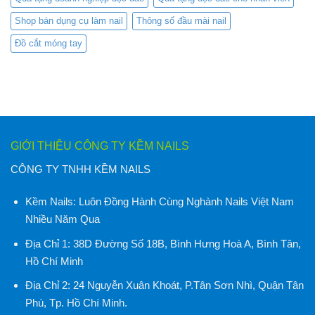
Shop bán dụng cụ làm nail
Thông số đầu mài nail
Đồ cắt móng tay
GIỚI THIỆU CÔNG TY KỀM NAILS
CÔNG TY TNHH KỀM NAILS
Kềm Nails:
Luôn Đồng Hành Cùng Nghành Nails Việt Nam
Nhiều Năm Qua
Địa Chỉ 1:
38D Đường Số 18B, Bình Hưng Hoà A, Bình Tân,
Hồ Chí Minh
Địa Chỉ 2:
24 Nguyễn Xuân Khoát, P.Tân Sơn Nhì, Quận Tân
Phú, Tp. Hồ Chí Minh
.