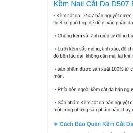
Kềm Nail Cắt Da D507 
•
Kềm cắt da D.507 bán nguyệt
được c
thiết kế phù hợp để dễ đi vào phần d
•
Chống kềm và rãnh giúp tự động bun
•
Lưỡi kềm sắc mỏng, tinh xảo, độ ch
độ bền lâu dài, không cần mài lại khi
•
sản phẩm được sản xuất 100% từ chấ
mòn.
•
Phía bên ngoài kềm cắt da bán nguy
•
Sản phẩm Kềm cắt da bán nguyệt 
một trong những sản phẩm bán chạy n
∗ Cách Bảo Quản Kềm Cắt Da