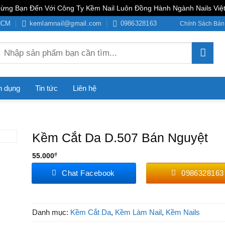
ừng Bạn Đến Với Công Ty Kềm Nail Luôn Đồng Hành Ngành Nails Việ
PHCM
kemlamnail@gmail.com
0986328163
Chính Sách Bán
Tìm
kiếm:
n dụng
Tin tức
Liên hệ
Kềm Cắt Da D.507 Bán Nguyệt
55.000
₫
Chat Facebook
0986328163
Danh mục:
Kềm Cắt Da
,
Kềm Làm Nail
,
Kềm Nails