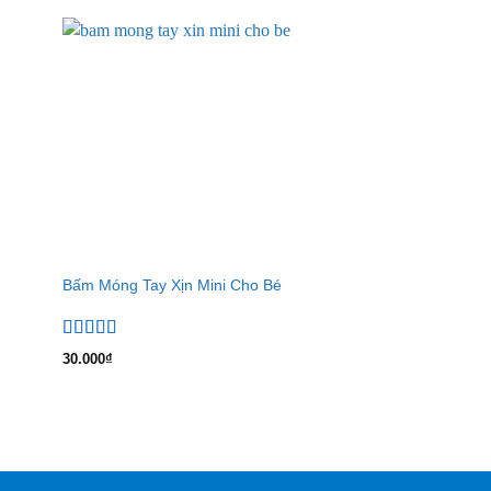
Bấm Móng Tay Xịn Mini Cho Bé
Bộ Dao Lấy Khóe M
25.000
₫
Được xếp
30.000
₫
hạng
5.00
5
sao