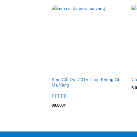
Kềm Cắt Da D.01V Thép Không Gỉ
Câ
Mạ Vàng
5.
Được xếp
99.000
₫
hạng
5.00
5
sao