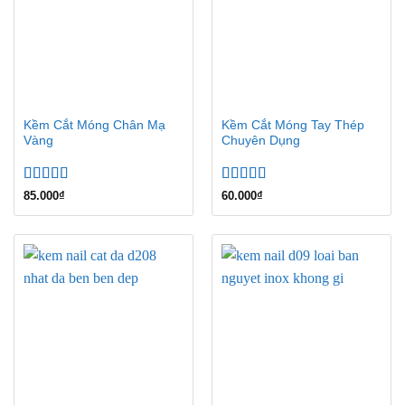
Kềm Cắt Móng Chân Mạ
Kềm Cắt Móng Tay Thép
Vàng
Chuyên Dụng
Được xếp
Được xếp
85.000
₫
60.000
₫
hạng
5.00
5
hạng
4.60
sao
5 sao