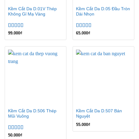
Kềm Cắt Da D.01V Thép
Kềm Cắt Da D.05 Đầu Tròn
Không Gỉ Mạ Vàng
Dài Nhọn
Được xếp
Được xếp
99.000
₫
65.000
₫
hạng
5.00
5
hạng
5.00
5
sao
sao
Kềm Cắt Da D.506 Thép
Kềm Cắt Da D.507 Bán
Mũi Vuông
Nguyệt
55.000
₫
Được xếp
50.000
₫