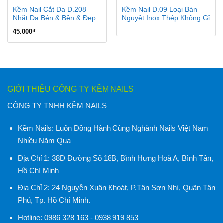
Kềm Nail Cắt Da D.208
Kềm Nail D.09 Loại Bán
Nhặt Da Bén & Bền & Đẹp
Nguyệt Inox Thép Không Gỉ
45.000
₫
GIỚI THIỆU CÔNG TY KỀM NAILS
CÔNG TY TNHH KỀM NAILS
Kềm Nails:
Luôn Đồng Hành Cùng Nghành Nails Việt Nam
Nhiều Năm Qua
Địa Chỉ 1:
38D Đường Số 18B, Bình Hưng Hoà A, Bình Tân,
Hồ Chí Minh
Địa Chỉ 2:
24 Nguyễn Xuân Khoát, P.Tân Sơn Nhì, Quận Tân
Phú, Tp. Hồ Chí Minh
.
Hotline:
0986 328 163 - 0938 919 853