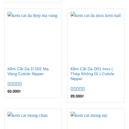
hạng
5.00
5
sao
Kềm Cắt Da D.555 Mạ
Kềm Cắt Da D01 Inox (
Vàng Cuticle Nipper
Thép Không Gỉ ) Cuticle
Nipper
Được xếp
60.000
₫
hạng
5.00
5
Được xếp
89.000
₫
sao
hạng
5.00
5
sao