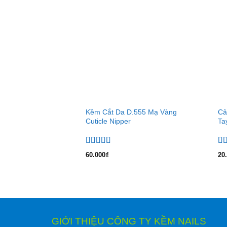
Kềm Cắt Da D.555 Mạ Vàng
Câ
Cuticle Nipper
Ta
Được xếp
Đư
60.000
₫
20
hạng
5.00
5
hạ
sao
sa
GIỚI THIỆU CÔNG TY KỀM NAILS