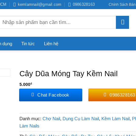
PHCM
kemlamnail@gmail.com
0986328163
Chính Sách Bán
Tìm
kiếm:
n dụng
Tin tức
Liên hệ
Cây Dũa Móng Tay Kềm Nail
5.000
₫
Chat Facebook
0986328163
Danh mục:
Chợ Nail
,
Dụng Cụ Làm Nail
,
Kềm Làm Nail
,
P
Làm Nails