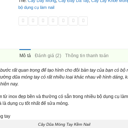
Thẻ:
Cây Dẩy Móng
,
Cây Đẩy Da Tay
,
Cây Lấy Khoé Món
bộ dụng cụ làm nail
Mô tả
Đánh giá (2)
Thông tin thanh toán
à bước rất quan trọng để tạo hình cho đôi bàn tay của bạn có bộ 
rường dũa móng tay có rất nhiều loại khác nhau về hình dáng, 
 hiện nay.
làm từ inox đẹp bền và thường có sẵn trong nhiều bộ dụng cụ 
à là dụng cụ tốt nhất để sửa móng.
Cây Dũa Móng Tay Kềm Nail