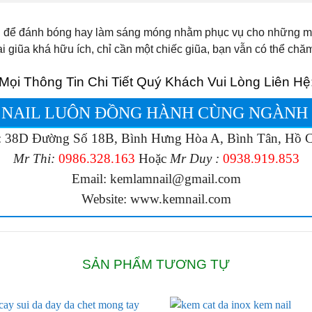
g để đánh bóng hay làm sáng móng nhằm phục vụ cho những m
i giũa khá hữu ích, chỉ cần một chiếc giũa, bạn vẫn có thể ch
Mọi Thông Tin Chi Tiết Quý Khách Vui Lòng Liên Hệ
 NAIL LUÔN ĐỒNG HÀNH CÙNG NGÀNH 
: 38D Đường Số 18B, Bình Hưng Hòa A, Bình Tân, Hồ 
Mr Thi:
0986.328.163
Hoặc
Mr Duy :
0938.919.853
Email: kemlamnail@gmail.com
Website: www.kemnail.com
SẢN PHẨM TƯƠNG TỰ