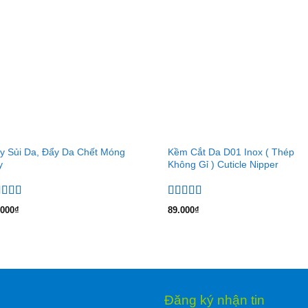
y Sủi Da, Đẩy Da Chết Móng
Kềm Cắt Da D01 Inox ( Thép
y
Không Gỉ ) Cuticle Nipper
ợc xếp
Được xếp
.000
₫
89.000
₫
ng
5.00
5
hạng
5.00
5
o
sao
Đăng ký nhận tin