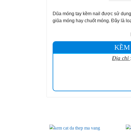
Dũa móng tay kềm nail được sử dụn
giũa móng hay chuốt móng. Đây là loạ
KỀM
Địa chỉ