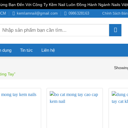
ừng Bạn Đến Với Công Ty Kềm Nail Luôn Đồng Hành Ngành Nails Việ
PHCM
kemlamnail@gmail.com
0986328163
Chính Sách Bán
Tìm
kiếm:
n dụng
Tin tức
Liên hệ
Showing
óng Tay”