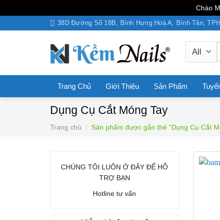
Chào M
Skip
38D Đường Số 18B, Bình Hưng Hoà A, Bình Tân, T
to
content
Trang Chủ
Giới Thiệu
Sản Phẩm
Tuyể
Dụng Cụ Cắt Móng Tay
Trang chủ
/
Sản phẩm được gắn thẻ “Dụng Cụ Cắt M
CHÚNG TÔI LUÔN Ở ĐÂY ĐỂ HỖ
TRỢ BẠN
Hotline tư vấn