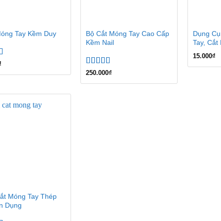
Bộ Cắt Móng Tay Cao Cấp
Dụng Cụ
óng Tay Kềm Duy
Kềm Nail
Tay, Cắ
15.000
₫
xếp
₫
.00
5
Được xếp
250.000
₫
hạng
5.00
5
sao
ắt Móng Tay Thép
n Dụng