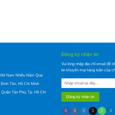
Đăng ký nhận tin
Vui lòng nhập địa chỉ email để 
tin khuyến mại hàng tuần của ch
Việt Nam Nhiều Năm Qua
Bình Tân, Hồ Chí Minh
, Quận Tân Phú, Tp. Hồ Chí