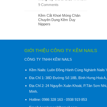
9
Comments
Kềm Cắt Khoé Móng Chân
Chuyên Dụng Kềm Duy
Nippers
GIỚI THIỆU CÔNG TY KỀM NAILS
CÔNG TY TNHH KỀM NAILS
Kềm Nails:
Luôn Đồng Hành Cùng Nghành Nails 
Địa Chỉ 1:
38D Đường Số 18B, Bình Hưng Hoà A, 
Địa Chỉ 2:
24 Nguyễn Xuân Khoát, P.Tân Sơn Nhì
Minh
.
Hotline:
0986 328 163 - 0938 919 853