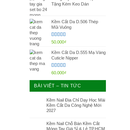
Tặng Kèm Keo Dán
Kềm Cắt Da D.506 Thép
Mũi Vuông
Được xếp
50.000
₫
hạng
5.00
5
sao
Kềm Cắt Da D.555 Mạ Vàng
Cuticle Nipper
Được xếp
60.000
₫
hạng
5.00
5
sao
BÀI VIẾT – TIN TỨC
Kềm Nail Địa Chỉ Dạy Học Mài
Kềm Cắt Da Công Nghệ Mới
2027
Kềm Nail Chỗ Bán Kềm Cắt
Móng Tay Giá Sỉ & Lẻ TP.HCM