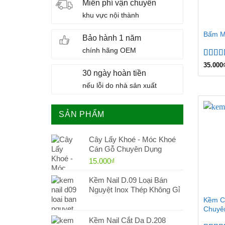
Miễn phí vận chuyển
khu vực nội thành
Bấm M
Bảo hành 1 năm
chính hãng OEM
Được 
35.000
hạng
5
30 ngày hoàn tiền
sao
nếu lỗi do nhà sản xuất
SẢN PHẨM
Cây Lấy Khoé - Móc Khoé
Cán Gỗ Chuyên Dụng
15.000
₫
Kềm Nail D.09 Loại Bán
Nguyệt Inox Thép Không Gỉ
Kềm C
Chuyê
Kềm Nail Cắt Da D.208