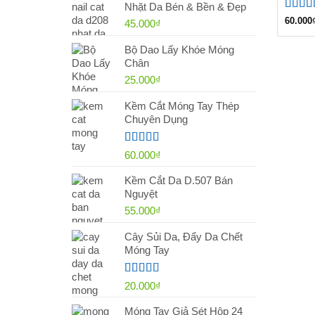
Nhặt Da Bén & Bền & Đẹp
Được 
60.000
45.000
₫
hạng
4
5 sao
Bộ Dao Lấy Khóe Móng
Chân
25.000
₫
Kềm Cắt Móng Tay Thép
Chuyên Dụng
Được xếp
60.000
₫
hạng
4.60
5 sao
Kềm Cắt Da D.507 Bán
Nguyệt
55.000
₫
Cây Sủi Da, Đẩy Da Chết
Móng Tay
Được xếp
20.000
₫
hạng
5.00
5
sao
Móng Tay Giả Sét Hộp 24